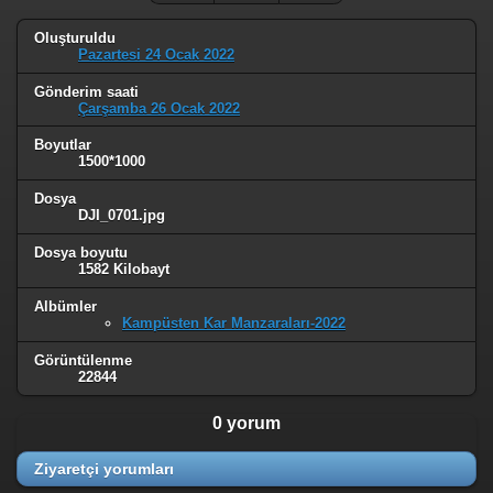
Oluşturuldu
Pazartesi 24 Ocak 2022
Gönderim saati
Çarşamba 26 Ocak 2022
Boyutlar
1500*1000
Dosya
DJI_0701.jpg
Dosya boyutu
1582 Kilobayt
Albümler
Kampüsten Kar Manzaraları-2022
Görüntülenme
22844
0 yorum
Ziyaretçi yorumları