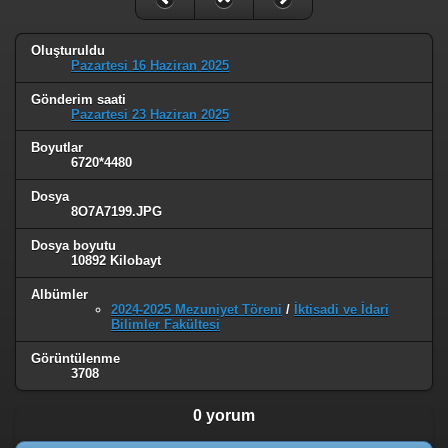
Oluşturuldu
Pazartesi 16 Haziran 2025
Gönderim saati
Pazartesi 23 Haziran 2025
Boyutlar
6720*4480
Dosya
8O7A7199.JPG
Dosya boyutu
10892 Kilobayt
Albümler
2024-2025 Mezuniyet Töreni
/
İktisadi ve İdari
Bilimler Fakültesi
Görüntülenme
3708
0 yorum