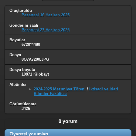
Oluşturuldu
Pazartesi 16 Haziran 2025
Gönderim saati
Pazartesi 23 Haziran 2025
Boyutlar
6720*4480
Dosya
8O7A7200.JPG
Dosya boyutu
10871 Kilobayt
Albümler
2024-2025 Mezuniyet Töreni
/
İktisadi ve İdari
Bilimler Fakültesi
Görüntülenme
3426
0 yorum
Ziyaretçi yorumları