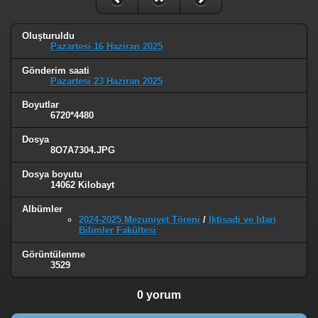
Oluşturuldu
Pazartesi 16 Haziran 2025
Gönderim saati
Pazartesi 23 Haziran 2025
Boyutlar
6720*4480
Dosya
8O7A7304.JPG
Dosya boyutu
14062 Kilobayt
Albümler
2024-2025 Mezuniyet Töreni
/
İktisadi ve İdari
Bilimler Fakültesi
Görüntülenme
3529
0 yorum