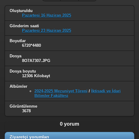
Oluşturuldu
Pazartesi 16 Haziran 2025
Gönderim saati
Pazartesi 23 Haziran 2025
Boyutlar
6720*4480
Dosya
8O7A7307.JPG
Dosya boyutu
12306 Kilobayt
Albümler
2024-2025 Mezuniyet Töreni
/
İktisadi ve İdari
Bilimler Fakültesi
Görüntülenme
3678
0 yorum
Ziyaretçi yorumları