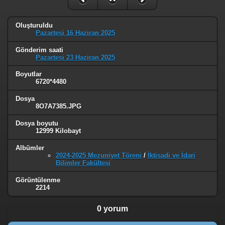
Oluşturuldu
Pazartesi 16 Haziran 2025
Gönderim saati
Pazartesi 23 Haziran 2025
Boyutlar
6720*4480
Dosya
8O7A7385.JPG
Dosya boyutu
12999 Kilobayt
Albümler
2024-2025 Mezuniyet Töreni
/
İktisadi ve İdari
Bilimler Fakültesi
Görüntülenme
2214
0 yorum