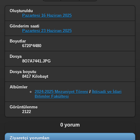
Oluşturuldu
Pazartesi 16 Haziran 2025
Gönderim saati
Pazartesi 23 Haziran 2025
Boyutlar
6720*4480
Dosya
8O7A7441.JPG
Dosya boyutu
8417 Kilobayt
Albümler
2024-2025 Mezuniyet Töreni
/
İktisadi ve İdari
Bilimler Fakültesi
Görüntülenme
2122
0 yorum
Ziyaretçi yorumları