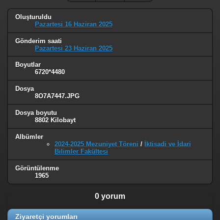
Oluşturuldu
Pazartesi 16 Haziran 2025
Gönderim saati
Pazartesi 23 Haziran 2025
Boyutlar
6720*4480
Dosya
8O7A7447.JPG
Dosya boyutu
8802 Kilobayt
Albümler
2024-2025 Mezuniyet Töreni
/
İktisadi ve İdari
Bilimler Fakültesi
Görüntülenme
1965
0 yorum
Ziyaretçi yorumları