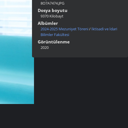
8O7A7474.JPG
Dosya boyutu
9370 Kilobayt
Albümler
2024-2025 Mezuniyet Töreni
/
İktisadi ve İdari
Bilimler Fakültesi
Görüntülenme
2020