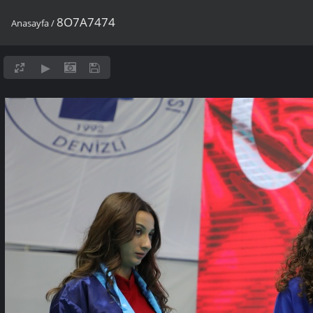
8O7A7474
Anasayfa
/