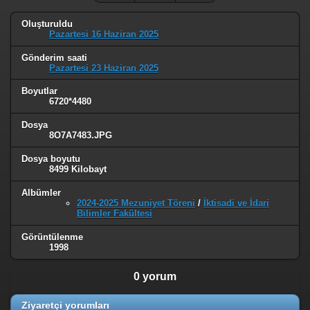
Oluşturuldu
Pazartesi 16 Haziran 2025
Gönderim saati
Pazartesi 23 Haziran 2025
Boyutlar
6720*4480
Dosya
8O7A7483.JPG
Dosya boyutu
8499 Kilobayt
Albümler
2024-2025 Mezuniyet Töreni
/
İktisadi ve İdari
Bilimler Fakültesi
Görüntülenme
1998
0 yorum
Ziyaretçi yorumları