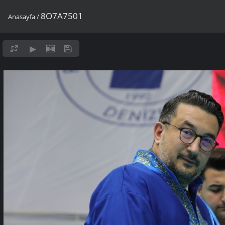
8O7A7501
Anasayfa
/