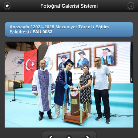
Fotoğraf Galerisi Sistemi
Anasayfa
/
2024-2025 Mezuniyet Töreni
/
Eğitim
Fakültesi
/
PAU 0083