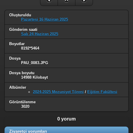
Oluşturuldu
Pazartesi 16 Haziran 2025
Gönderim saati
Salı 24 Haziran 2025
Boyutlar
8192*5464
Dosya
PAU_0083.JPG
Dosya boyutu
14988 Kilobayt
Albümler
2024-2025 Mezuniyet Töreni
/
Eğitim Fakültesi
Görüntülenme
3020
0 yorum
Ziyaretçi yorumları