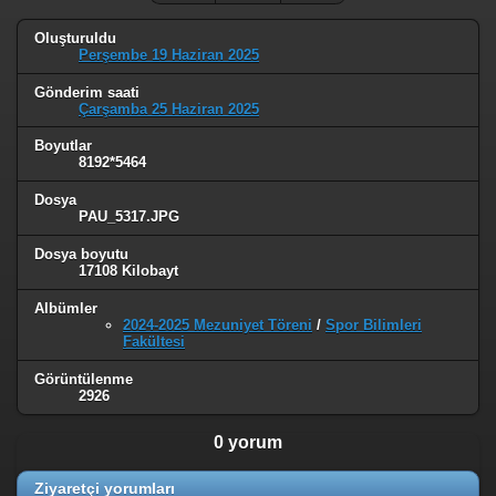
Oluşturuldu
Perşembe 19 Haziran 2025
Gönderim saati
Çarşamba 25 Haziran 2025
Boyutlar
8192*5464
Dosya
PAU_5317.JPG
Dosya boyutu
17108 Kilobayt
Albümler
2024-2025 Mezuniyet Töreni
/
Spor Bilimleri
Fakültesi
Görüntülenme
2926
0 yorum
Ziyaretçi yorumları