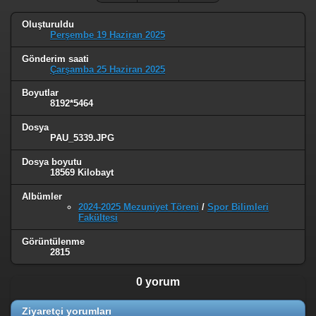
Oluşturuldu
Perşembe 19 Haziran 2025
Gönderim saati
Çarşamba 25 Haziran 2025
Boyutlar
8192*5464
Dosya
PAU_5339.JPG
Dosya boyutu
18569 Kilobayt
Albümler
2024-2025 Mezuniyet Töreni
/
Spor Bilimleri
Fakültesi
Görüntülenme
2815
0 yorum
Ziyaretçi yorumları