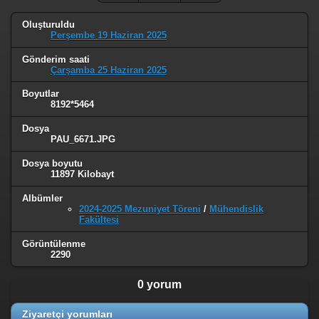
Oluşturuldu
Perşembe 19 Haziran 2025
Gönderim saati
Çarşamba 25 Haziran 2025
Boyutlar
8192*5464
Dosya
PAU_6671.JPG
Dosya boyutu
11897 Kilobayt
Albümler
2024-2025 Mezuniyet Töreni
/
Mühendislik
Fakültesi
Görüntülenme
2290
0 yorum
Ziyaretçi yorumları