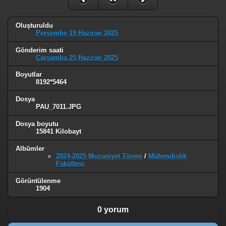
Oluşturuldu
Perşembe 19 Haziran 2025
Gönderim saati
Çarşamba 25 Haziran 2025
Boyutlar
8192*5464
Dosya
PAU_7011.JPG
Dosya boyutu
15841 Kilobayt
Albümler
2024-2025 Mezuniyet Töreni
/
Mühendislik
Fakültesi
Görüntülenme
1904
0 yorum