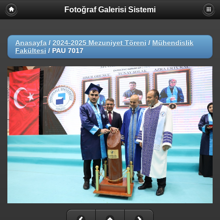
Fotoğraf Galerisi Sistemi
Anasayfa
/
2024-2025 Mezuniyet Töreni
/
Mühendislik
Fakültesi
/
PAU 7017