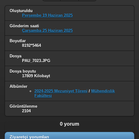
Oluşturuldu
Perşembe 19 Haziran 2025
Gönderim saati
Çarşamba 25 Haziran 2025
Boyutlar
8192*5464
Dosya
PAU_7023.JPG
Dosya boyutu
17809 Kilobayt
Albümler
2024-2025 Mezuniyet Töreni
/
Mühendislik
Fakültesi
Görüntülenme
2104
0 yorum
Ziyaretçi yorumları