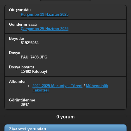
Oluşturuldu
Perşembe 19 Haziran 2025
Gönderim saati
Çarşamba 25 Haziran 2025
Boyutlar
8192*5464
Dosya
PAU_7493.JPG
Dosya boyutu
15482 Kilobayt
Albümler
2024-2025 Mezuniyet Töreni
/
Mühendislik
Fakültesi
Görüntülenme
3947
0 yorum
Ziyaretçi yorumları