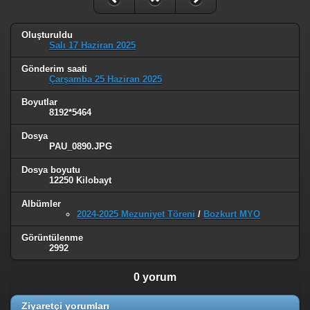
Oluşturuldu
Salı 17 Haziran 2025
Gönderim saati
Çarşamba 25 Haziran 2025
Boyutlar
8192*5464
Dosya
PAU_0890.JPG
Dosya boyutu
12250 Kilobayt
Albümler
2024-2025 Mezuniyet Töreni
/
Bozkurt MYO
Görüntülenme
2992
0 yorum
Ziyaretçi yorumları