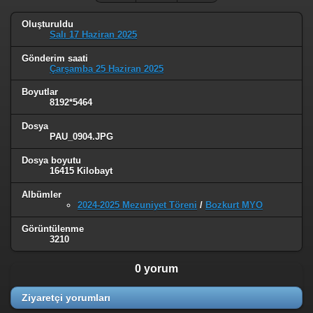
Oluşturuldu
Salı 17 Haziran 2025
Gönderim saati
Çarşamba 25 Haziran 2025
Boyutlar
8192*5464
Dosya
PAU_0904.JPG
Dosya boyutu
16415 Kilobayt
Albümler
2024-2025 Mezuniyet Töreni
/
Bozkurt MYO
Görüntülenme
3210
0 yorum
Ziyaretçi yorumları