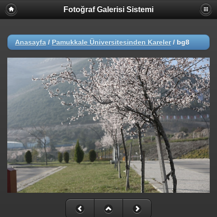
Fotoğraf Galerisi Sistemi
Anasayfa
/
Pamukkale Üniversitesinden Kareler
/
bg8