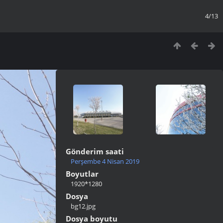
4/13
Gönderim saati
Perşembe 4 Nisan 2019
Boyutlar
1920*1280
Dosya
bg12.jpg
Dosya boyutu