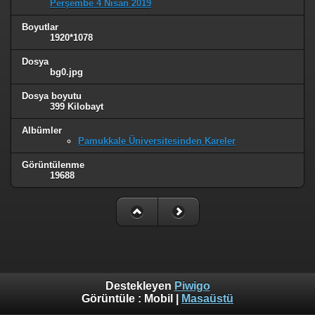
Perşembe 4 Nisan 2019
Boyutlar
1920*1078
Dosya
bg0.jpg
Dosya boyutu
399 Kilobayt
Albümler
Pamukkale Üniversitesinden Kareler
Görüntülenme
19688
Destekleyen
Piwigo
Görüntüle :
Mobil
|
Masaüstü